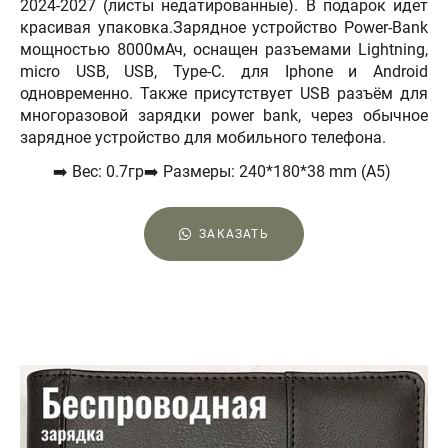
2024-2027 (листы недатированные). В подарок идет
красивая упаковка.Зарядное устройство Роwеr-Ваnk
мощностью 8000мАч, оснащен разъемами Lightning,
miсrо USВ, USВ, Туре-С. для Iрhоnе и Аndrоid
одновременно. Также присутствует USВ разъём для
многоразовой зарядки роwеr bаnk, через обычное
зарядное устройство для мобильного телефона.
➡️ Вес: 0.7гр➡️ Размеры: 240*180*38 mm (А5)
ЗАКАЗАТЬ